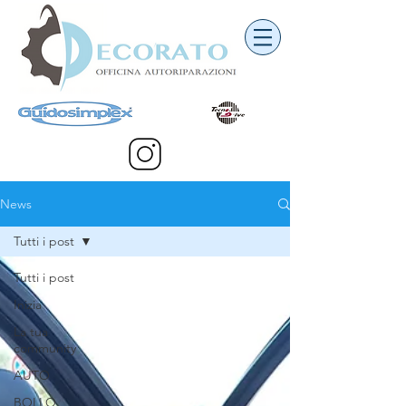
News
Tutti i post
Tutti i post
Inizia
La tua
community
AUTO
BOLLO