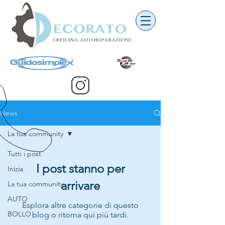
News
La tua community
Tutti i post
I post stanno per
Inizia
arrivare
La tua community
AUTO
Esplora altre categorie di questo
BOLLO
blog o ritorna qui più tardi.