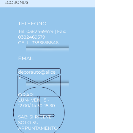
ECOBONUS
TELEFONO
Tel:
0382469579
| Fax:
0382469579
CELL.
3383658846
EMAIL
decorauto@alice
.it
ORARI
LUN- VEN: 8 -
12.00/
14.30-18.30
SAB: SI RICEVE
SOLO SU
APPUNTAMENTO