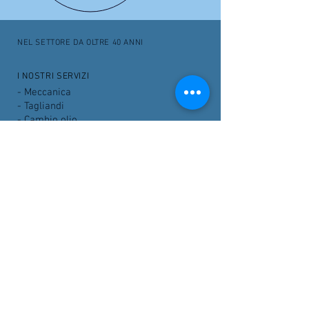
NEL SETTORE DA OLTRE
40 ANNI
I NOSTRI SERVIZI
- Meccanica
- Tagliandi
- Cambio olio
- Revisioni
- Carrozzeria
- Sostituzione batterie
- Allestimenti disabili
- Pneumatici
OFFICINA F.LLI DECORATO, VIA LARDIRAGO N.
102-
27100
PAVIA (PV)- PIVA
00441810181
- PEC:
officinadecorato@pec.it
DOVE SIAMO
Via Lardirago n. 102
27100 PAVIA (PV)