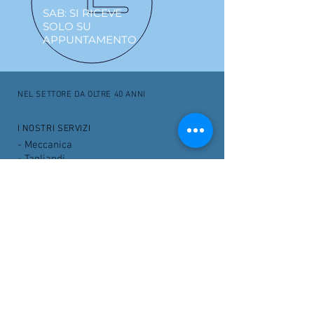
SAB: SI RICEVE
SOLO SU
APPUNTAMENTO
NEL SETTORE DA OLTRE
40 ANNI
I NOSTRI SERVIZI
- Meccanica
- Tagliandi
- Cambio olio
- Revisioni
- Carrozzeria
- Sostituzione batterie
- Allestimenti disabili
- Pneumatici
OFFICINA F.LLI DECORATO, VIA LARDIRAGO N.
102-
27100
PAVIA (PV)- PIVA
00441810181
- PEC:
officinadecorato@pec.it