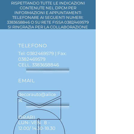
RISPETTANDO TUTTE LE INDICAZIONI
CONTENUTE NEL DPCM PER
INFORMAZIONI E APPUNTAMENTI
TELEFONARE AI SEGUENTI NUMERI:
3383658846
O SU RETE FISSA 0382/469579
SI RINGRAZIA PER LA COLLABORAZIONE
TELEFONO
Tel:
0382469579
| Fax:
0382469579
CELL.
3383658846
EMAIL
decorauto@alice
.it
ORARI
LUN- VEN: 8 -
12.00/
14.30-18.30